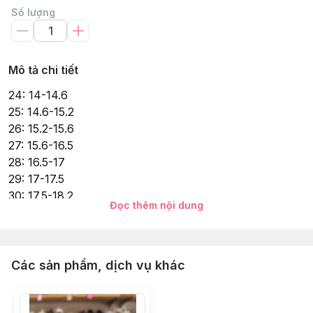
Số lượng
Mô tả chi tiết
24: 14-14.6
25: 14.6-15.2
26: 15.2-15.6
27: 15.6-16.5
28: 16.5-17
29: 17-17.5
30: 17.5-18.2
Đọc thêm nội dung
31: 18.2-19
32: 19-19.4
33: 19.4-19.7
34: 19.7-20.6
Các sản phẩm, dịch vụ khác
35: 20.6-21.6
36: 21.6-22.2