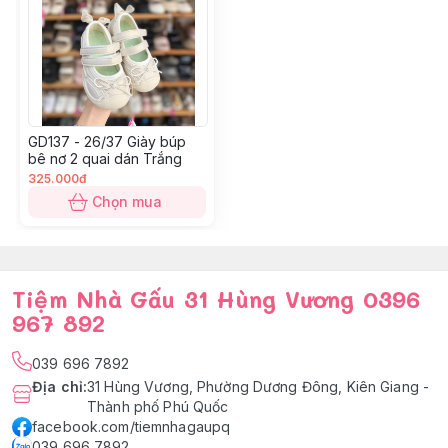
37: 22.2-23
38: 23-24
GD137 - 26/37 Giày búp
bê nơ 2 quai dán Trắng
325.000đ
Chọn mua
Tiệm Nhà Gấu 31 Hùng Vương 0396
967 892
039 696 7892
Địa chỉ
:
31 Hùng Vương, Phường Dương Đông, Kiên Giang -
Thành phố Phú Quốc
facebook.com/tiemnhagaupq
039 696 7892