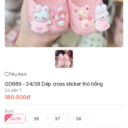
Yêu thích
GD689 - 24/38 Dép cross sticker thỏ hồng
Có sẵn
:
1
180.000đ
Size
:
34/35
36
37
38