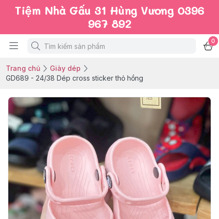
Tiệm Nhà Gấu 31 Hùng Vương 0396
967 892
0
Trang chủ
Giày dép
GD689 - 24/38 Dép cross sticker thỏ hồng