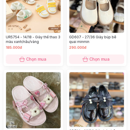
UR5754 - 14/18 - Giày thể thao 3
GD607 - 27/36 Giày búp bê
màu xanh/nâu/vàng
quai minmin
185.000đ
290.000đ
Chọn mua
Chọn mua