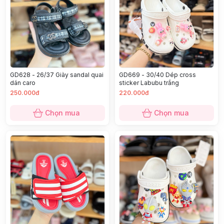
GD628 - 26/37 Giày sandal quai
GD669 - 30/40 Dép cross
dán caro
sticker Labubu trắng
250.000đ
220.000đ
Chọn mua
Chọn mua