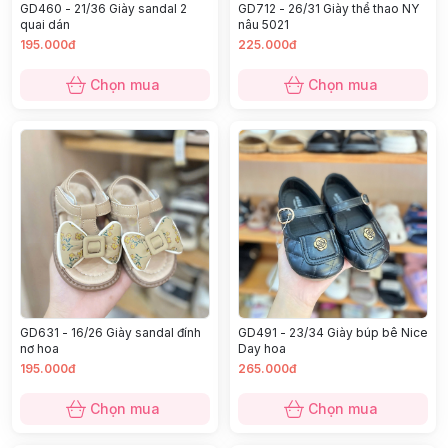
GD460 - 21/36 Giày sandal 2
GD712 - 26/31 Giày thể thao NY
quai dán
nâu 5021
195.000đ
225.000đ
Chọn mua
Chọn mua
GD631 - 16/26 Giày sandal đính
GD491 - 23/34 Giày búp bê Nice
nơ hoa
Day hoa
195.000đ
265.000đ
Chọn mua
Chọn mua