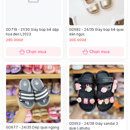
GD719 - 21/30 Giày búp bê dập
GD582 - 24/35 Giày búp bê quai
hoa đen L2023
dán ngọc
265.000đ
305.000đ
Chọn mua
Chọn mua
GD553 - 24/38 Giày sandal 3
GD677 - 24/35 Dép quai ngang
quai Labubu