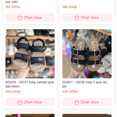
sọc xám
145.000đ
185.000đ
Chọn mua
Chọn mua
GD629 - 26/37 Giày sandal quai
GD657 - 26/35 Dép 2 quai da
dán Ninrn
lộn
250.000đ
205.000đ
Chọn mua
Chọn mua