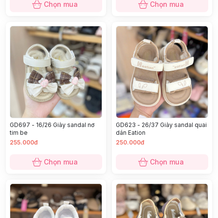
Chọn mua
Chọn mua
GD697 - 16/26 Giày sandal nơ
GD623 - 26/37 Giày sandal quai
tim be
dán Eation
255.000đ
250.000đ
Chọn mua
Chọn mua