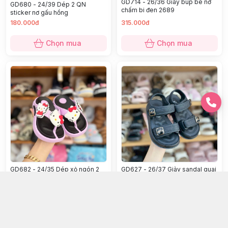
GD714 - 26/36 Giày búp bê nơ
GD680 - 24/39 Dép 2 QN
chấm bi đen 2689
sticker nơ gấu hồng
180.000đ
315.000đ
Chọn mua
Chọn mua
GD682 - 24/35 Dép xỏ ngón 2
GD627 - 26/37 Giày sandal quai
kitty tím
dán Alla
125.000đ
250.000đ
Chọn mua
Chọn mua