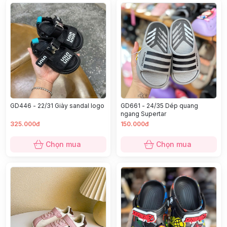
GD446 - 22/31 Giày sandal logo
GD661 - 24/35 Dép quang
ngang Supertar
325.000đ
150.000đ
Chọn mua
Chọn mua