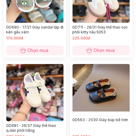
GD690 - 17/21 Giày sandal tập đi
GD711 - 26/31 Giày thể thao sọc
kèn gấu xám
phối kitty nâu 5053
170.000đ
225.000đ
Chọn mua
Chọn mua
GD563 - 21/30 Giày búp bê trơn
GD681 - 26/37 Giày thể thao
q.dán phối trắng