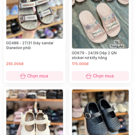
GD488 - 27/31 Giày sandal
Starwilon phối
GD679 - 24/39 Dép 2 QN
sticker nơ kitty hồng
255.000đ
175.000đ
Chọn mua
Chọn mua