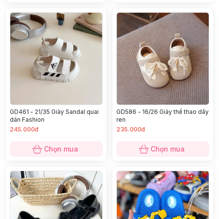
GD461 - 21/35 Giày Sandal quai
GD586 - 16/26 Giày thể thao dây
dán Fashion
ren
245.000đ
235.000đ
Chọn mua
Chọn mua