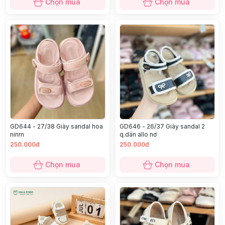
Chọn mua
Chọn mua
GD644 - 27/38 Giày sandal hoa
GD646 - 26/37 Giày sandal 2
ninrn
q.dán allo nơ
250.000đ
250.000đ
Chọn mua
Chọn mua