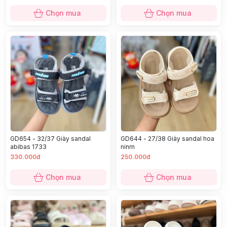
Chọn mua
Chọn mua
GD654 - 32/37 Giày sandal
GD644 - 27/38 Giày sandal hoa
abibas 1733
ninrn
330.000đ
250.000đ
Chọn mua
Chọn mua