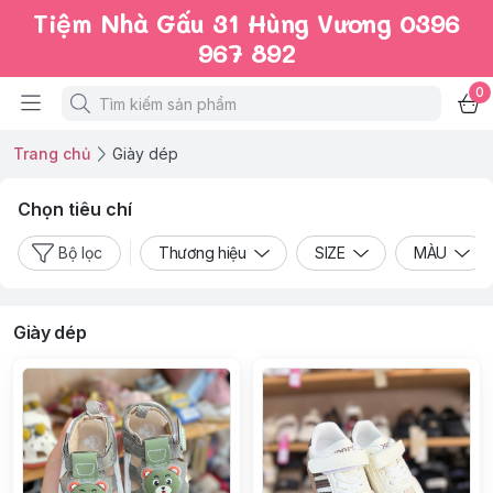
Tiệm Nhà Gấu 31 Hùng Vương 0396
967 892
0
Trang chủ
Giày dép
Chọn tiêu chí
Bộ lọc
Thương hiệu
SIZE
MÀU
Giày dép