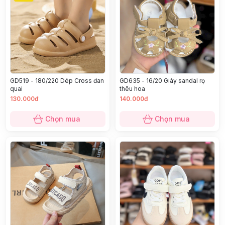
GD519 - 180/220 Dép Cross đan
GD635 - 16/20 Giày sandal rọ
quai
thêu hoa
130.000đ
140.000đ
Chọn mua
Chọn mua