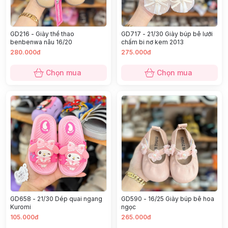
GD216 - Giày thể thao
GD717 - 21/30 Giày búp bê lưới
benbenwa nâu 16/20
chấm bi nơ kem 2013
280.000đ
275.000đ
Chọn mua
Chọn mua
GD658 - 21/30 Dép quai ngang
GD590 - 16/25 Giày búp bê hoa
Kuromi
ngọc
105.000đ
265.000đ