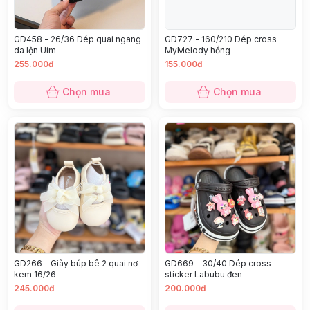
GD458 - 26/36 Dép quai ngang
GD727 - 160/210 Dép cross
da lộn Uim
MyMelody hồng
255.000đ
155.000đ
Chọn mua
Chọn mua
GD266 - Giày búp bê 2 quai nơ
GD669 - 30/40 Dép cross
kem 16/26
sticker Labubu đen
245.000đ
200.000đ