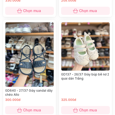
330.000đ
205.000đ
Chọn mua
Chọn mua
GD137 - 26/37 Giày búp bê nơ 2
quai dán Trắng
GD640 - 27/37 Giày sandal dây
chéo Allo
300.000đ
325.000đ
Chọn mua
Chọn mua