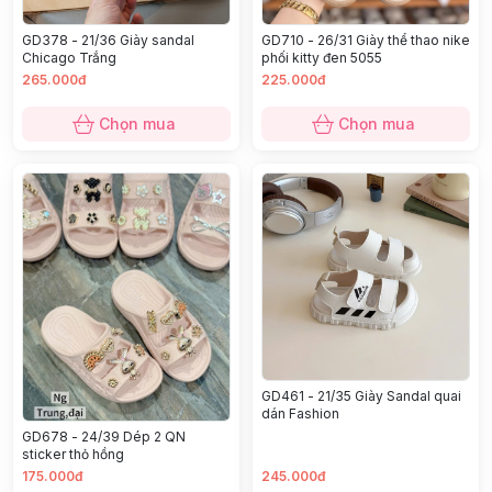
GD378 - 21/36 Giày sandal
GD710 - 26/31 Giày thể thao nike
Chicago Trắng
phối kitty đen 5055
265.000đ
225.000đ
Chọn mua
Chọn mua
GD461 - 21/35 Giày Sandal quai
dán Fashion
GD678 - 24/39 Dép 2 QN
sticker thỏ hồng
175.000đ
245.000đ