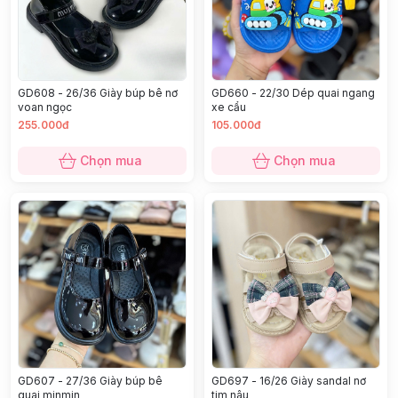
GD608 - 26/36 Giày búp bê nơ
GD660 - 22/30 Dép quai ngang
voan ngọc
xe cẩu
255.000đ
105.000đ
Chọn mua
Chọn mua
GD607 - 27/36 Giày búp bê
GD697 - 16/26 Giày sandal nơ
quai minmin
tim nâu