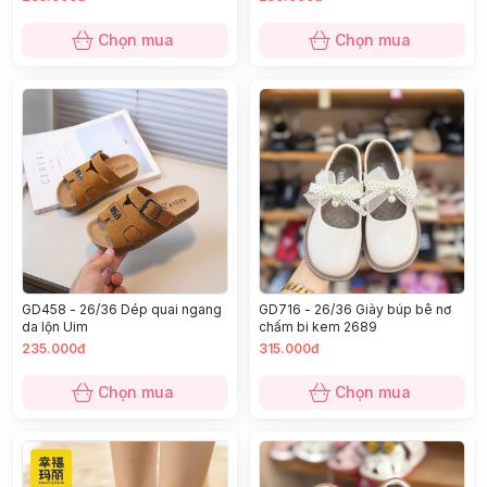
Chọn mua
Chọn mua
GD458 - 26/36 Dép quai ngang
GD716 - 26/36 Giày búp bê nơ
da lộn Uim
chấm bi kem 2689
235.000đ
315.000đ
Chọn mua
Chọn mua