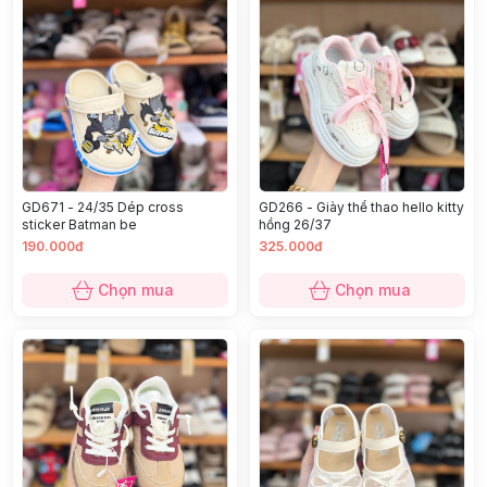
GD671 - 24/35 Dép cross
GD266 - Giày thể thao hello kitty
sticker Batman be
hồng 26/37
190.000đ
325.000đ
Chọn mua
Chọn mua