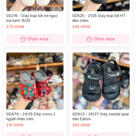
GD216 - Giày búp bê nơ ngọc
GD525 - 21/25 Giày búp bê HT
trai kem 15/25
đan chéo
270.000đ
245.000đ
Chọn mua
Chọn mua
GD676 - 24/35 Dép cross 2
GD623 - 26/37 Giày sandal quai
người nhện xám
dán Eation
210.000đ
250.000đ