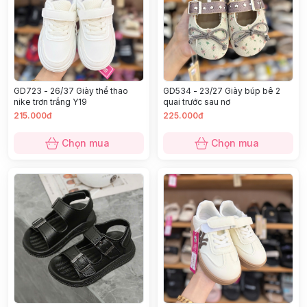
GD723 - 26/37 Giày thể thao
GD534 - 23/27 Giày búp bê 2
nike trơn trắng Y19
quai trước sau nơ
215.000đ
225.000đ
Chọn mua
Chọn mua