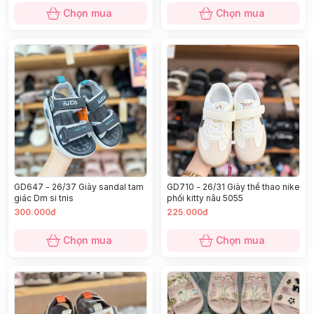
Chọn mua
Chọn mua
GD647 - 26/37 Giày sandal tam
GD710 - 26/31 Giày thể thao nike
giác Dm si tnis
phối kitty nâu 5055
300.000đ
225.000đ
Chọn mua
Chọn mua