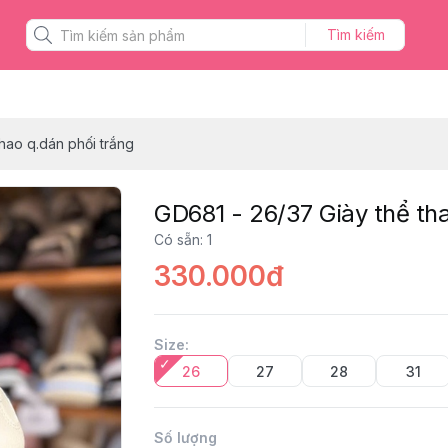
Tìm kiếm
hao q.dán phối trắng
GD681 - 26/37 Giày thể tha
Có sẵn
:
1
330.000đ
Size
:
26
27
28
31
Số lượng