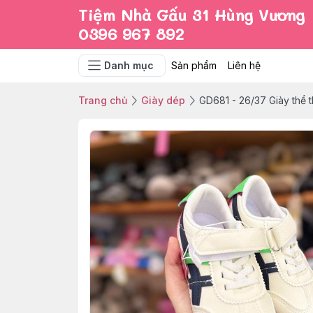
Tiệm Nhà Gấu 31 Hùng Vương
0396 967 892
Danh mục
Sản phẩm
Liên hệ
Trang chủ
Giày dép
GD681 - 26/37 Giày thể t