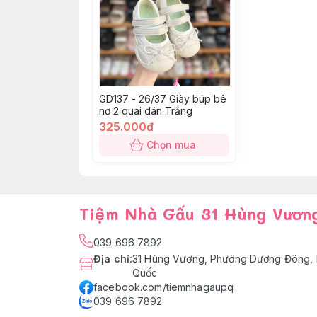
GD137 - 26/37 Giày búp bê
nơ 2 quai dán Trắng
325.000đ
Chọn mua
Tiệm Nhà Gấu 31 Hùng Vươn
039 696 7892
Địa chỉ
:
31 Hùng Vương, Phường Dương Đông, 
Quốc
facebook.com/tiemnhagaupq
039 696 7892