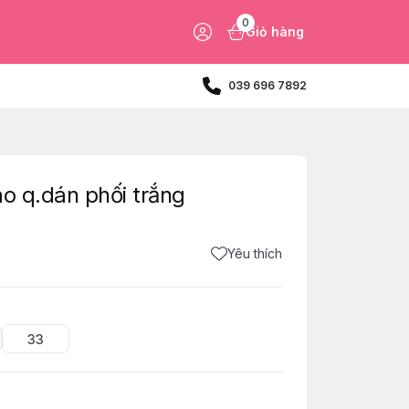
0
Giỏ hàng
039 696 7892
o q.dán phối trắng
Yêu thích
33