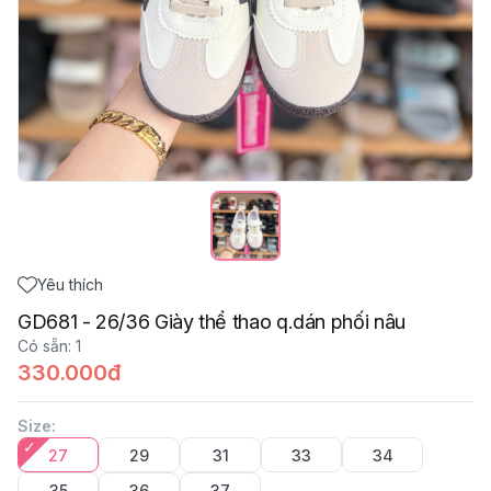
Yêu thích
GD681 - 26/36 Giày thể thao q.dán phối nâu
Có sẵn
:
1
330.000đ
Size
:
27
29
31
33
34
35
36
37