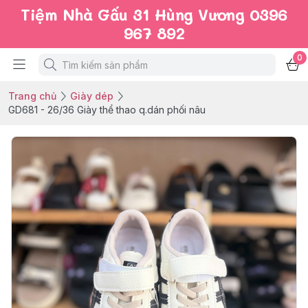
Tiệm Nhà Gấu 31 Hùng Vương 0396
967 892
0
Trang chủ
Giày dép
GD681 - 26/36 Giày thể thao q.dán phối nâu