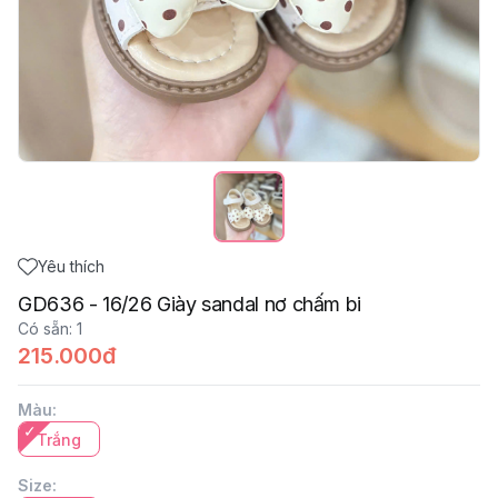
Yêu thích
GD636 - 16/26 Giày sandal nơ chấm bi
Có sẵn
:
1
215.000đ
Màu
:
Trắng
Size
: