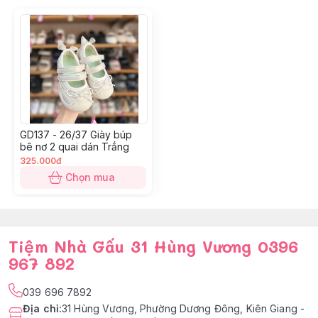
GD137 - 26/37 Giày búp
bê nơ 2 quai dán Trắng
325.000đ
Chọn mua
Tiệm Nhà Gấu 31 Hùng Vương 0396
967 892
039 696 7892
Địa chỉ
:
31 Hùng Vương, Phường Dương Đông, Kiên Giang -