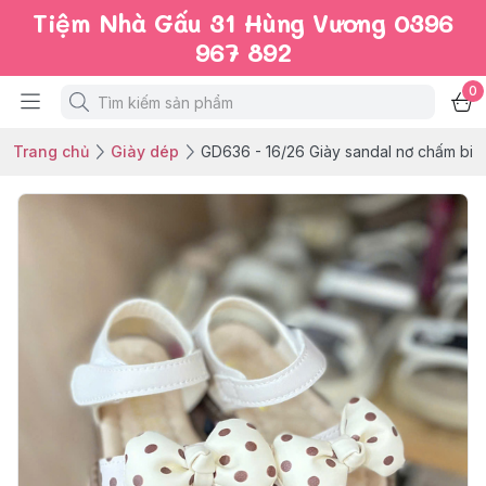
Tiệm Nhà Gấu 31 Hùng Vương 0396
967 892
0
Trang chủ
Giày dép
GD636 - 16/26 Giày sandal nơ chấm bi