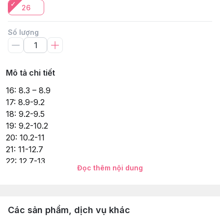
26
Số lượng
Mô tả chi tiết
16: 8.3 – 8.9
17: 8.9-9.2
18: 9.2-9.5
19: 9.2-10.2
20: 10.2-11
21: 11-12.7
22: 12.7-13
Đọc thêm nội dung
23: 13-14
24: 14-14.6
25: 14.6-15.2
26: 15.2-15.6
Các sản phẩm, dịch vụ khác