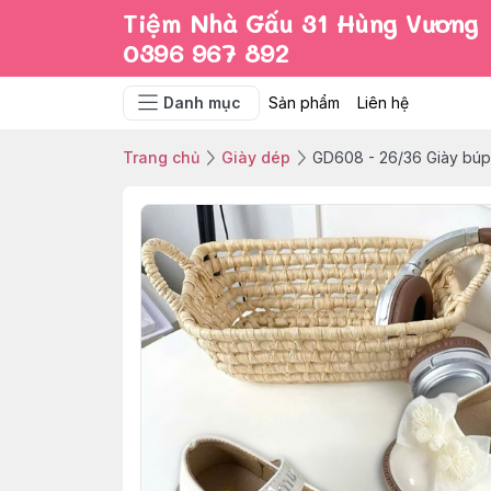
Tiệm Nhà Gấu 31 Hùng Vương
0396 967 892
Danh mục
Sản phẩm
Liên hệ
Trang chủ
Giày dép
GD608 - 26/36 Giày búp