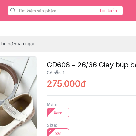
Tìm kiếm
 bê nơ voan ngọc
GD608 - 26/36 Giày búp b
Có sẵn
:
1
275.000đ
Màu
:
Kem
Size
:
36