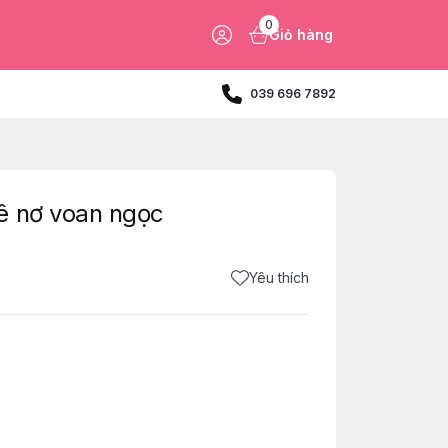
0
Giỏ hàng
039 696 7892
ê nơ voan ngọc
Yêu thích