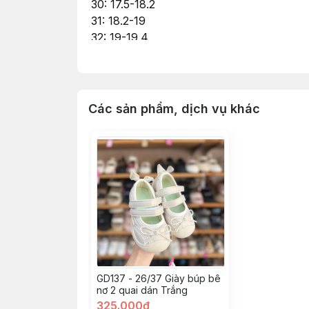
30: 17.5-18.2
31: 18.2-19
32: 19-19.4
33: 19.4-19.7
34: 19.7-20.6
35: 20.6-21.6
36: 21.6-22.2
Các sản phẩm, dịch vụ khác
GD137 - 26/37 Giày búp bê
nơ 2 quai dán Trắng
325.000đ