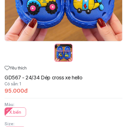
Yêu thích
GD567 - 24/34 Dép cross xe hello
Có sẵn
:
1
95.000đ
Màu
:
X.biển
Size
: