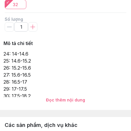
32
Số lượng
Mô tả chi tiết
24: 14-14.6
25: 14.6-15.2
26: 15.2-15.6
27: 15.6-16.5
28: 16.5-17
29: 17-17.5
30: 17.5-18.2
Đọc thêm nội dung
31: 18.2-19
32: 19-19.4
33: 19.4-19.7
34: 19.7-20.6
Các sản phẩm, dịch vụ khác