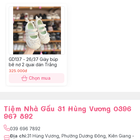
GD137 - 26/37 Giày búp
bê nơ 2 quai dán Trắng
325.000đ
Chọn mua
Tiệm Nhà Gấu 31 Hùng Vương 0396
967 892
039 696 7892
Địa chỉ
:
31 Hùng Vương, Phường Dương Đông, Kiên Giang -