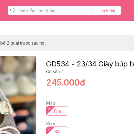
Tìm kiếm
bê 2 quai trước sau nơ
GD534 - 23/34 Giày búp bê
Có sẵn
:
1
245.000đ
Màu
:
Tím
Size
:
33