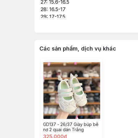
27: 15.6-16.5
28: 16.5-17
29: 17-17.5
30: 17.5-18.2
31: 18.2-19
32: 19-19.4
33: 19.4-19.7
Các sản phẩm, dịch vụ khác
34: 19.7-20.6
GD137 - 26/37 Giày búp bê
nơ 2 quai dán Trắng
325.000đ