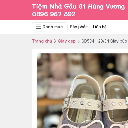
Tiệm Nhà Gấu 31 Hùng Vương
0396 967 892
Danh mục
Sản phẩm
Liên hệ
Trang chủ
Giày dép
GD534 - 23/34 Giày búp 