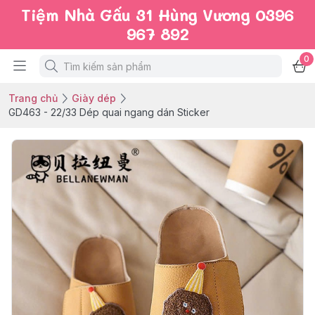
Tiệm Nhà Gấu 31 Hùng Vương 0396
967 892
0
Trang chủ
Giày dép
GD463 - 22/33 Dép quai ngang dán Sticker