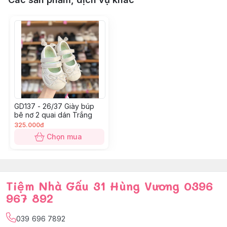
33: 19.4-19.7
GD137 - 26/37 Giày búp
bê nơ 2 quai dán Trắng
325.000đ
Chọn mua
Tiệm Nhà Gấu 31 Hùng Vương 0396
967 892
039 696 7892