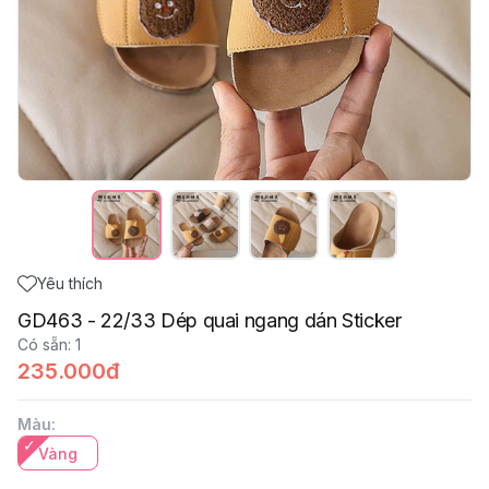
Yêu thích
GD463 - 22/33 Dép quai ngang dán Sticker
Có sẵn
:
1
235.000đ
Màu
:
Vàng