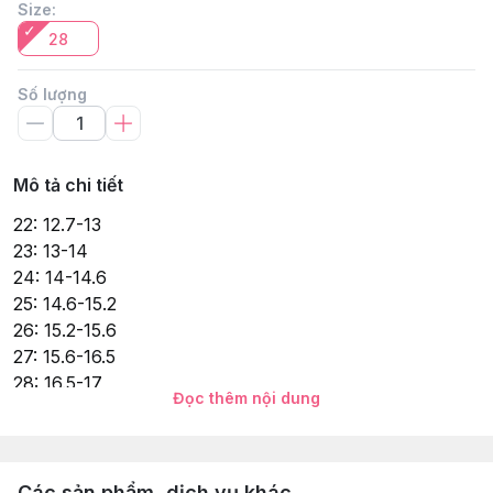
Size
:
28
Số lượng
Mô tả chi tiết
22: 12.7-13
23: 13-14
24: 14-14.6
25: 14.6-15.2
26: 15.2-15.6
27: 15.6-16.5
28: 16.5-17
Đọc thêm nội dung
29: 17-17.5
30: 17.5-18.2
31: 18.2-19
32: 19-19.4
Các sản phẩm, dịch vụ khác