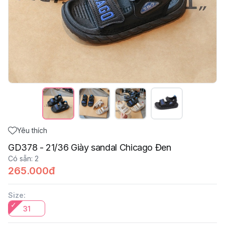
Yêu thích
GD378 - 21/36 Giày sandal Chicago Đen
Có sẵn
:
2
265.000đ
Size
:
31