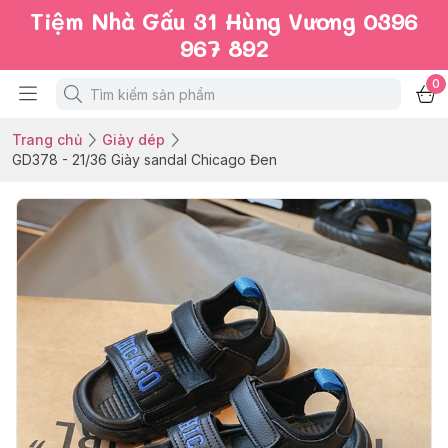
Tiệm Nhà Gấu 31 Hùng Vương 0396
967 892
0
Trang chủ
Giày dép
GD378 - 21/36 Giày sandal Chicago Đen