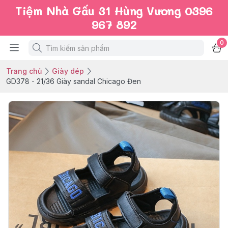
Tiệm Nhà Gấu 31 Hùng Vương 0396
967 892
0
Trang chủ
Giày dép
GD378 - 21/36 Giày sandal Chicago Đen