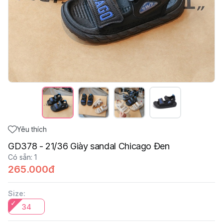
Yêu thích
GD378 - 21/36 Giày sandal Chicago Đen
Có sẵn
:
1
265.000đ
Size
:
34