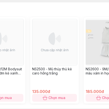
/12M Bodysuit
NS2500 - Mũ thủy thủ kẻ
NS2600 - 9M/3
hờm kẻ xanh
caro hồng trắng
màu xám in họa
iết
135.000đ
185.000đ
ọn mua
Chọn mua
Chọ