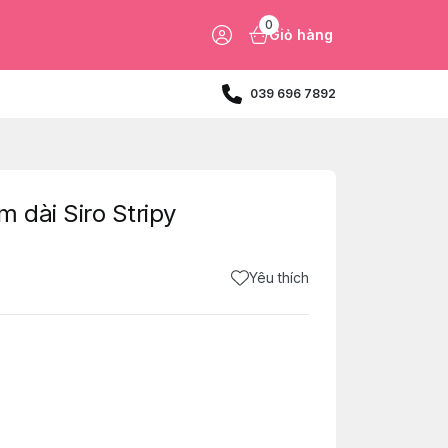
0
Giỏ hàng
039 696 7892
dài Siro Stripy
Yêu thích