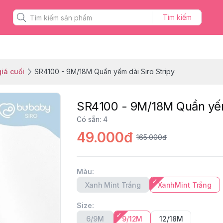
Tìm kiếm
iá cuối
SR4100 - 9M/18M Quần yếm dài Siro Stripy
SR4100 - 9M/18M Quần yếm 
Có sẵn
:
4
49.000đ
165.000đ
Màu
:
Xanh Mint Trắng
XanhMint Trắng
Size
:
6/9M
9/12M
12/18M