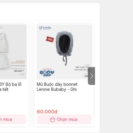
Y Bộ ba lỗ
Mũ Buộc dây bonnet
NS2500 - Yếm t
 tiết
Lennie Bubaby - Ghi
xanh lá mạ
49.000đ
60.000đ
19.000đ
n mua
Chọn mua
Chọn