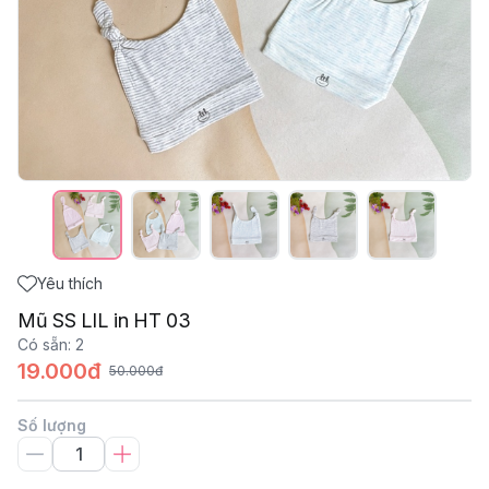
Yêu thích
Mũ SS LIL in HT 03
Có sẵn
:
2
19.000đ
50.000đ
Số lượng