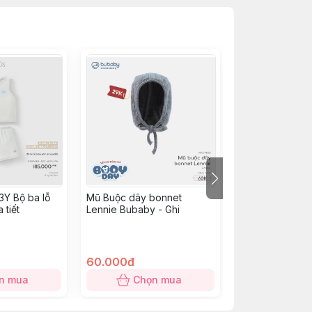
Y Bộ ba lỗ
Mũ Buộc dây bonnet
NS2500 - Yếm t
 tiết
Lennie Bubaby - Ghi
xanh lá mạ
49.000đ
60.000đ
19.000đ
n mua
Chọn mua
Chọn