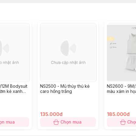
/12M Bodysuit
NS2500 - Mũ thủy thủ kẻ
NS2600 - 9M/3
hờm kẻ xanh
caro hồng trắng
màu xám in họa
iết
135.000đ
185.000đ
ọn mua
Chọn mua
Chọ