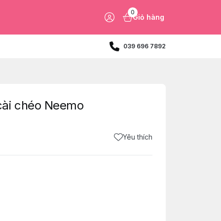
0
Giỏ hàng
039 696 7892
cài chéo Neemo
Yêu thích