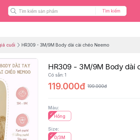
Tìm kiếm
iá cuối
HR309 - 3M/9M Body dài cài chéo Neemo
HR309 - 3M/9M Body dài 
Có sẵn
:
1
119.000đ
199.000đ
Màu
:
Hồng
Size
:
0/3M