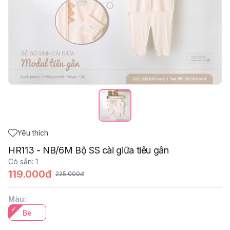
Yêu thích
HR113 - NB/6M Bộ SS cài giữa tiêu gân
Có sẵn
:
1
119.000đ
225.000đ
Màu
:
Be