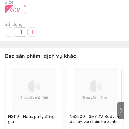
Size
:
0/3M
Số lượng
Các sản phẩm, dịch vụ khác
NS119 - Nous party đồng
NS2500 - 3M/12M Bodysuit
giá
dài tay vai chờm kẻ xanh
trắng in họa tiết