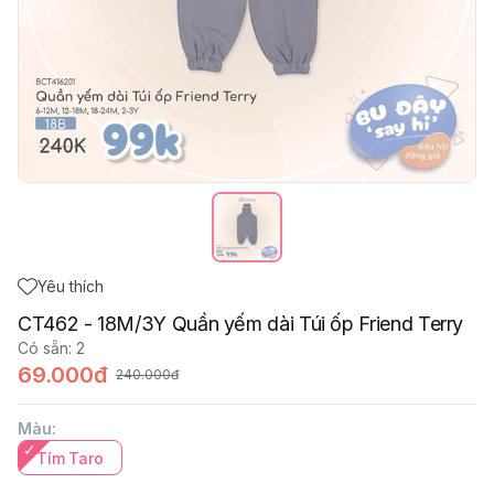
Yêu thích
CT462 - 18M/3Y Quần yếm dài Túi ốp Friend Terry
Có sẵn
:
2
69.000đ
240.000đ
Màu
:
Tím Taro