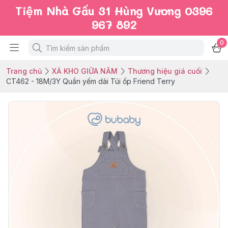
Tiệm Nhà Gấu 31 Hùng Vương 0396
967 892
0
Trang chủ
XẢ KHO GIỮA NĂM
Thương hiệu giá cuối
CT462 - 18M/3Y Quần yếm dài Túi ốp Friend Terry