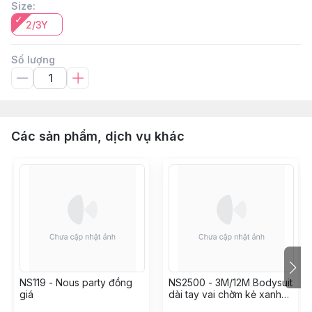
Size
:
2/3Y
Số lượng
Các sản phẩm, dịch vụ khác
NS119 - Nous party đồng
NS2500 - 3M/12M Bodysuit
giá
dài tay vai chờm kẻ xanh
trắng in họa tiết