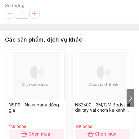
Số lượng
Các sản phẩm, dịch vụ khác
NS119 - Nous party đồng
NS2500 - 3M/12M Bodysuit
giá
dài tay vai chờm kẻ xanh
trắng in họa tiết
139.000đ
125.000đ
Chọn mua
Chọn mua