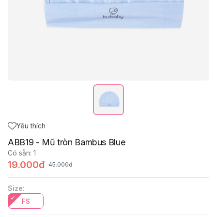
Yêu thích
ABB19 - Mũ tròn Bambus Blue
Có sẵn
:
1
19.000đ
45.000đ
Size
:
FS