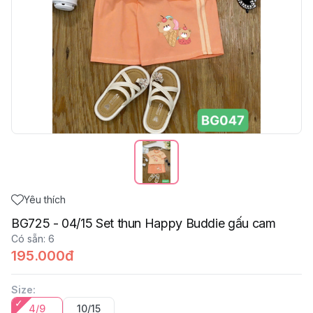
Yêu thích
BG725 - 04/15 Set thun Happy Buddie gấu cam
Có sẵn
:
6
195.000đ
Size
:
4/9
10/15