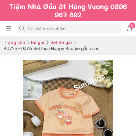
Tiệm Nhà Gấu 31 Hùng Vương 0396
967 892
0
Trang chủ
Bé gái
Set Bé gái
BG725 - 04/15 Set thun Happy Buddie gấu cam