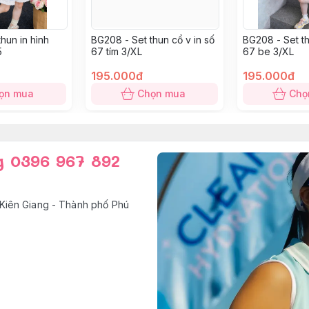
hun in hình
BG208 - Set thun cổ v in số
BG208 - Set th
5
67 tím 3/XL
67 be 3/XL
195.000đ
195.000đ
ọn mua
Chọn mua
Chọ
g 0396 967 892
Kiên Giang - Thành phố Phú