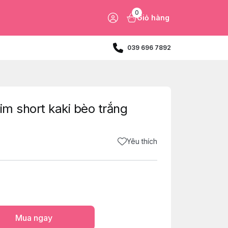
0
Giỏ hàng
039 696 7892
im short kaki bèo trắng
Yêu thích
Mua ngay