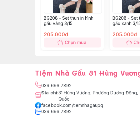
BG208 - Set thun in hình
BG208 - Set t
gấu vàng 3/15
gấu xanh 3/1
205.000đ
205.000đ
Chọn mua
Ch
Tiệm Nhà Gấu 31 Hùng Vươn
039 696 7892
Địa chỉ
:
31 Hùng Vương, Phường Dương Đông, 
Quốc
facebook.com/tiemnhagaupq
039 696 7892