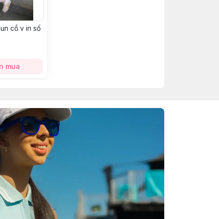
un cổ v in số
n mua