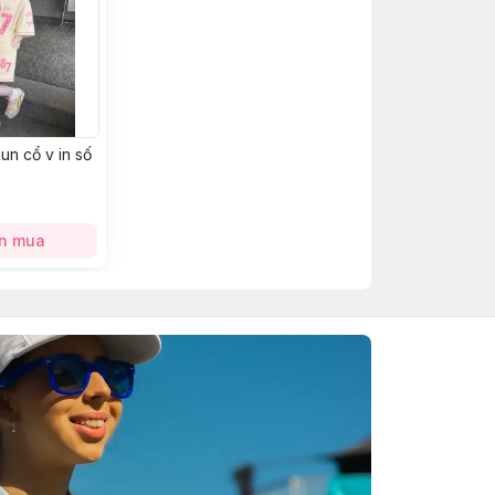
un cổ v in số
n mua