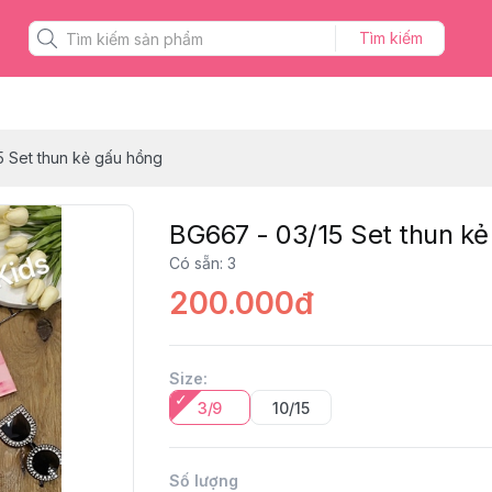
Tìm kiếm
5 Set thun kẻ gấu hồng
BG667 - 03/15 Set thun kẻ
Có sẵn
:
3
200.000đ
Size
:
3/9
10/15
Số lượng