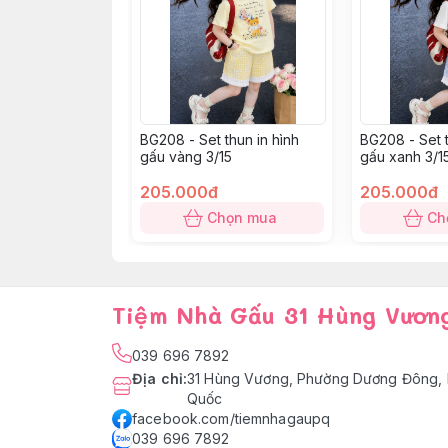
BG208 - Set thun in hình
BG208 - Set t
gấu vàng 3/15
gấu xanh 3/1
205.000đ
205.000đ
Chọn mua
Ch
Tiệm Nhà Gấu 31 Hùng Vươn
039 696 7892
Địa chỉ
:
31 Hùng Vương, Phường Dương Đông, 
Quốc
facebook.com/tiemnhagaupq
039 696 7892