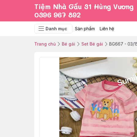
Tiệm Nhà Gấu 31 Hùng Vương
0396 967 892
Danh mục
Sản phẩm
Liên hệ
Trang chủ
Bé gái
Set Bé gái
BG667 - 03/1