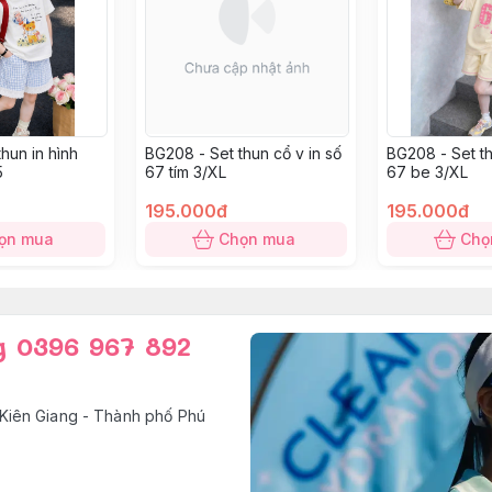
hun in hình
BG208 - Set thun cổ v in số
BG208 - Set th
5
67 tím 3/XL
67 be 3/XL
195.000đ
195.000đ
ọn mua
Chọn mua
Chọ
g 0396 967 892
Kiên Giang - Thành phố Phú