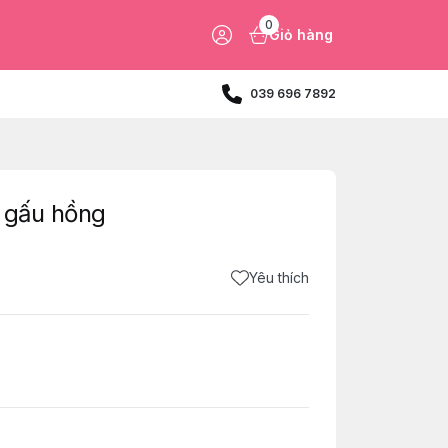
0
Giỏ hàng
039 696 7892
 gấu hồng
Yêu thích