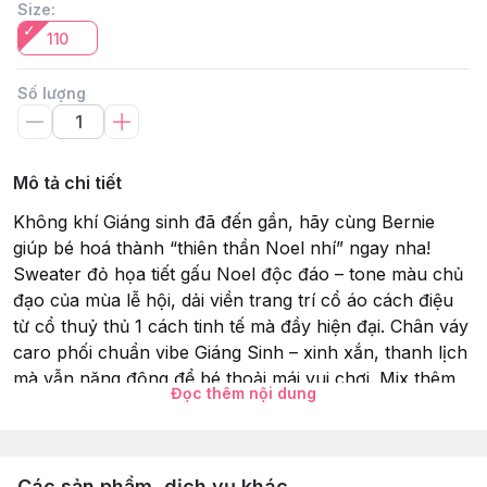
Size
:
110
Số lượng
Mô tả chi tiết
Không khí Giáng sinh đã đến gần, hãy cùng Bernie
giúp bé hoá thành “thiên thần Noel nhí” ngay nha!
Sweater đỏ họa tiết gấu Noel độc đáo – tone màu chủ
đạo của mùa lễ hội, dải viền trang trí cổ áo cách điệu
từ cổ thuỷ thủ 1 cách tinh tế mà đầy hiện đại. Chân váy
caro phối chuẩn vibe Giáng Sinh – xinh xắn, thanh lịch
mà vẫn năng động để bé thoải mái vui chơi. Mix thêm
Đọc thêm nội dung
đôi boots da là auto nổi bật, đi chơi – chụp hình – dự
tiệc đều cực sang!Chỉ cần bé khoác lên bộ đồ này là
nhà đã có Giáng Sinh rồi ạSet dành cho các mẹ muốn
con mình tỏa sáng trong từng khung hình, vừa ấm, vừa
Các sản phẩm, dịch vụ khác