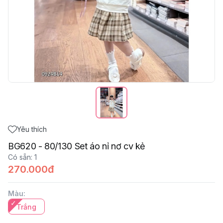
Yêu thích
BG620 - 80/130 Set áo nỉ nơ cv kẻ
Có sẵn
:
1
270.000đ
Màu
:
Trắng