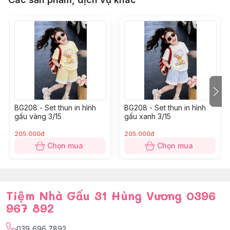
đáng yêu, vừa hợp lễ hội.
80: 10-12kg
90: 12-14kg
100: 14-16kg
110: 16-18kg
120: 18-20kg
130: 20-25kg
BG208 - Set thun in hình
BG208 - Set thun in hình
gấu vàng 3/15
gấu xanh 3/15
205.000đ
205.000đ
Chọn mua
Chọn mua
Tiệm Nhà Gấu 31 Hùng Vương 0396
967 892
039 696 7892