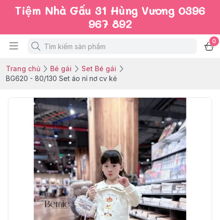
Tiệm Nhà Gấu 31 Hùng Vương 0396
967 892
0
Trang chủ
Bé gái
Set Bé gái
BG620 - 80/130 Set áo nỉ nơ cv kẻ