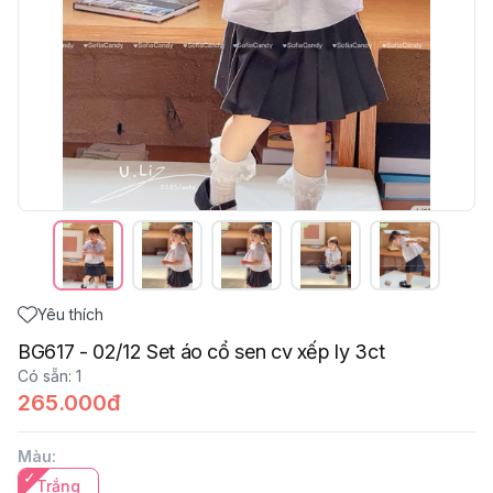
Yêu thích
BG617 - 02/12 Set áo cổ sen cv xếp ly 3ct
Có sẵn
:
1
265.000đ
Màu
:
Trắng