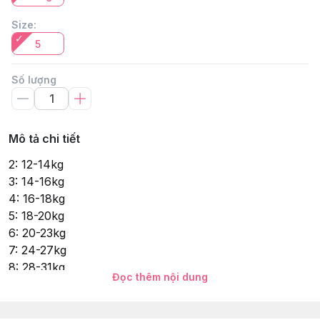
Size
:
5
Số lượng
Mô tả chi tiết
2: 12-14kg
3: 14-16kg
4: 16-18kg
5: 18-20kg
6: 20-23kg
7: 24-27kg
8: 28-31kg
Đọc thêm nội dung
9: 32-35kg
10: 35-38kg
11: 38-41kg