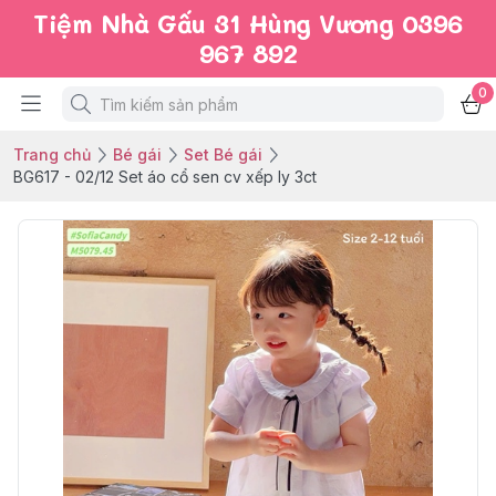
Tiệm Nhà Gấu 31 Hùng Vương 0396
967 892
0
Trang chủ
Bé gái
Set Bé gái
BG617 - 02/12 Set áo cổ sen cv xếp ly 3ct