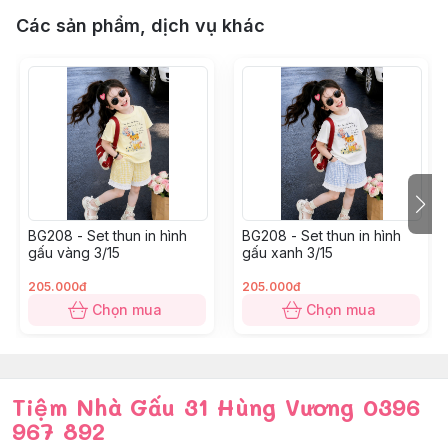
12: 41 – 45kg
Các sản phẩm, dịch vụ khác
BG208 - Set thun in hình
BG208 - Set thun in hình
gấu vàng 3/15
gấu xanh 3/15
205.000đ
205.000đ
Chọn mua
Chọn mua
Tiệm Nhà Gấu 31 Hùng Vương 0396
967 892