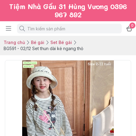
Tiệm Nhà Gấu 31 Hùng Vương 0396
967 892
0
Trang chủ
Bé gái
Set Bé gái
BG591 - 02/12 Set thun dài kẻ ngang thỏ