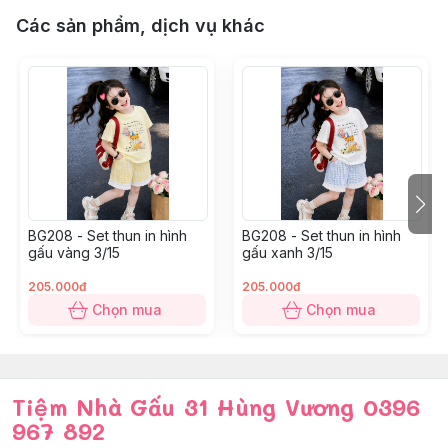
12: 41 – 45kg
Các sản phẩm, dịch vụ khác
BG208 - Set thun in hình
BG208 - Set thun in hình
gấu vàng 3/15
gấu xanh 3/15
205.000đ
205.000đ
Chọn mua
Chọn mua
Tiệm Nhà Gấu 31 Hùng Vương 0396
967 892