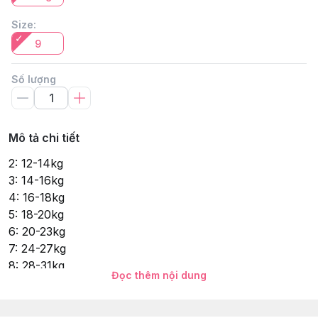
Size
:
9
Số lượng
Mô tả chi tiết
2: 12-14kg
3: 14-16kg
4: 16-18kg
5: 18-20kg
6: 20-23kg
7: 24-27kg
8: 28-31kg
Đọc thêm nội dung
9: 32-35kg
10: 35-38kg
11: 38-41kg