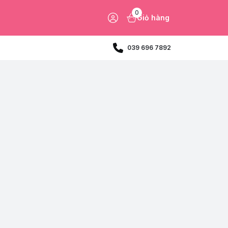
0
Giỏ hàng
039 696 7892