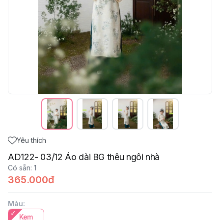
Yêu thích
AD122- 03/12 Áo dài BG thêu ngôi nhà
Có sẵn
:
1
365.000đ
Màu
:
Kem