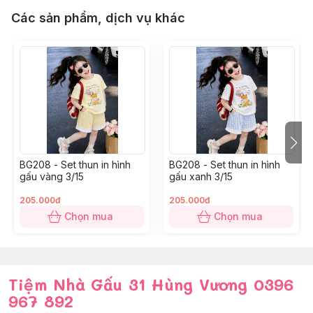
3: 14-16kg
Các sản phẩm, dịch vụ khác
4: 16-18kg
5: 18-20kg
6: 20-23kg
7: 24-27kg
8: 28-31kg
9: 32-35kg
10: 35-38kg
11: 38-41kg
BG208 - Set thun in hình
BG208 - Set thun in hình
12: 41 – 45kg
gấu vàng 3/15
gấu xanh 3/15
205.000đ
205.000đ
Chọn mua
Chọn mua
Tiệm Nhà Gấu 31 Hùng Vương 0396
967 892