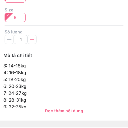
Size
:
5
Số lượng
Mô tả chi tiết
3: 14-16kg
4: 16-18kg
5: 18-20kg
6: 20-23kg
7: 24-27kg
8: 28-31kg
9: 32-35kg
Đọc thêm nội dung
10: 35-38kg
11: 38-41kg
12: 41 – 45kg