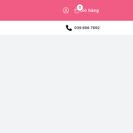
0
Giỏ hàng
039 696 7892