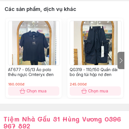
Các sản phẩm, dịch vụ khác
AT677 - 05/13 Áo polo
QG319 - 110/150 Quần dài
thêu ngực Crnteryx đen
bo ống túi hộp nơ đen
160.000đ
245.000đ
Chọn mua
Chọn mua
Tiệm Nhà Gấu 31 Hùng Vương 0396
967 892