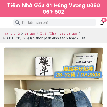
Tiệm Nhà Gấu 31 Hùng Vương 0396
967 892
0
Trang chủ
Bé gái
Quần/Chân váy bé gái
QG351 - 28/32 Quần short jean đính sao x.nhạt 2808