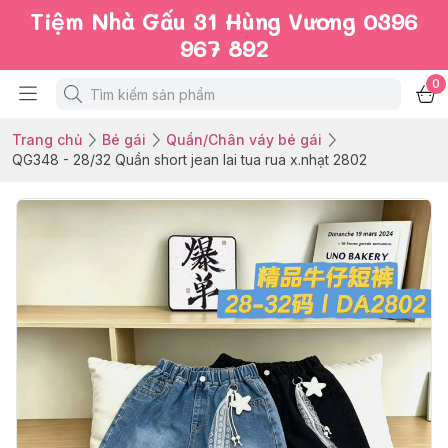
Tiệm Nhà Gấu 31 Hùng Vương 0396
967 892
0
Trang chủ
Bé gái
Quần/Chân váy bé gái
QG348 - 28/32 Quần short jean lai tua rua x.nhạt 2802