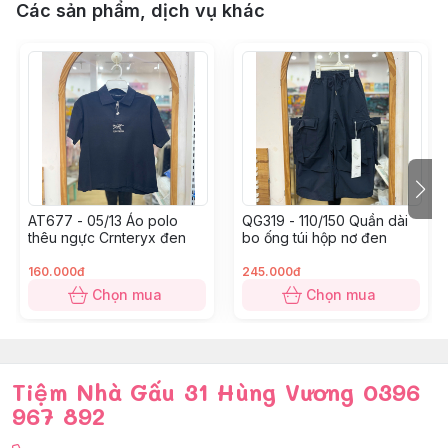
Các sản phẩm, dịch vụ khác
AT677 - 05/13 Áo polo
QG319 - 110/150 Quần dài
thêu ngực Crnteryx đen
bo ống túi hộp nơ đen
160.000đ
245.000đ
Chọn mua
Chọn mua
Tiệm Nhà Gấu 31 Hùng Vương 0396
967 892