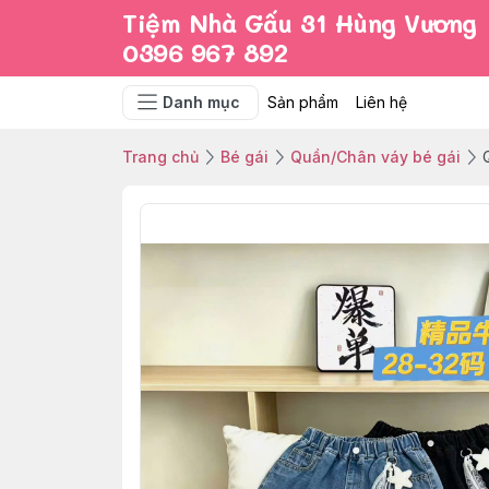
Tiệm Nhà Gấu 31 Hùng Vương
0396 967 892
Danh mục
Sản phẩm
Liên hệ
Trang chủ
Bé gái
Quần/Chân váy bé gái