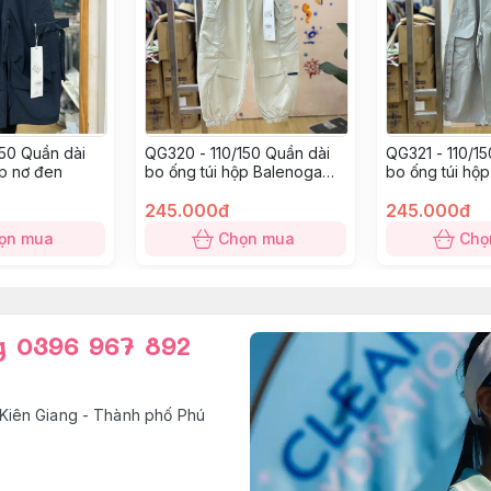
150 Quần dài
QG320 - 110/150 Quần dài
QG321 - 110/1
ộp nơ đen
bo ống túi hộp Balenoga
bo ống túi hộ
trắng
245.000đ
245.000đ
ọn mua
Chọn mua
Chọ
g 0396 967 892
Kiên Giang - Thành phố Phú