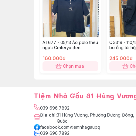
AT677 - 05/13 Áo polo thêu
QG319 - 110/
ngực Crnteryx đen
bo ống túi h
160.000đ
245.000đ
Chọn mua
Ch
Tiệm Nhà Gấu 31 Hùng Vươn
039 696 7892
Địa chỉ
:
31 Hùng Vương, Phường Dương Đông, 
Quốc
facebook.com/tiemnhagaupq
039 696 7892