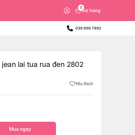
0
Giỏ hàng
039 696 7892
jean lai tua rua đen 2802
Yêu thích
Mua ngay