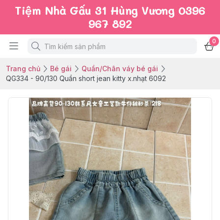
Tiệm Nhà Gấu 31 Hùng Vương 0396
967 892
0
Trang chủ
Bé gái
Quần/Chân váy bé gái
QG334 - 90/130 Quần short jean kitty x.nhạt 6092