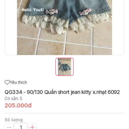
Yêu thích
QG334 - 90/130 Quần short jean kitty x.nhạt 6092
Có sẵn
:
5
205.000đ
Số lượng