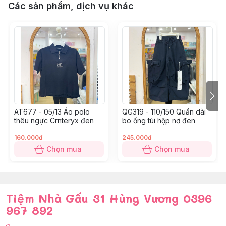
Các sản phẩm, dịch vụ khác
AT677 - 05/13 Áo polo
QG319 - 110/150 Quần dài
thêu ngực Crnteryx đen
bo ống túi hộp nơ đen
160.000đ
245.000đ
Chọn mua
Chọn mua
Tiệm Nhà Gấu 31 Hùng Vương 0396
967 892