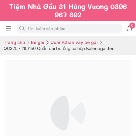
Tiệm Nhà Gấu 31 Hùng Vương 0396
967 892
0
Trang chủ
Bé gái
Quần/Chân váy bé gái
QG320 - 110/150 Quần dài bo ống túi hộp Balenoga đen