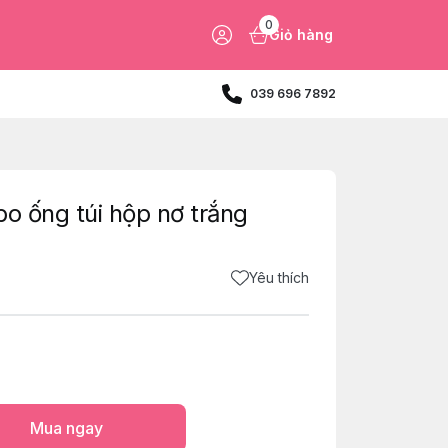
0
Giỏ hàng
039 696 7892
o ống túi hộp nơ trắng
Yêu thích
Mua ngay