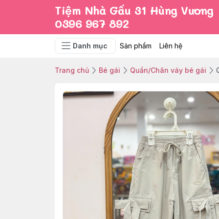
Tiệm Nhà Gấu 31 Hùng Vương
0396 967 892
Danh mục
Sản phẩm
Liên hệ
Trang chủ
Bé gái
Quần/Chân váy bé gái