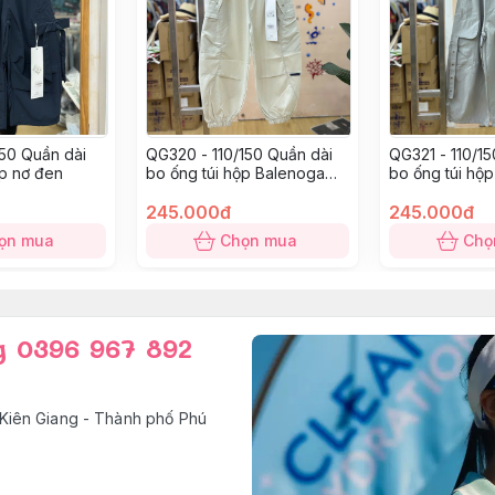
150 Quần dài
QG320 - 110/150 Quần dài
QG321 - 110/1
ộp nơ đen
bo ống túi hộp Balenoga
bo ống túi hộ
trắng
245.000đ
245.000đ
ọn mua
Chọn mua
Chọ
g 0396 967 892
Kiên Giang - Thành phố Phú