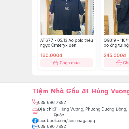
AT677 - 05/13 Áo polo thêu
QG319 - 110/
ngực Crnteryx đen
bo ống túi h
160.000đ
245.000đ
Chọn mua
Ch
Tiệm Nhà Gấu 31 Hùng Vươn
039 696 7892
Địa chỉ
:
31 Hùng Vương, Phường Dương Đông, 
Quốc
facebook.com/tiemnhagaupq
039 696 7892