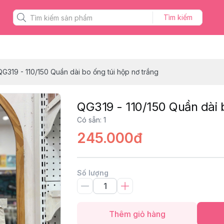
Tìm kiếm
QG319 - 110/150 Quần dài bo ống túi hộp nơ trắng
QG319 - 110/150 Quần dài b
Có sẵn
:
1
245.000đ
Số lượng
Thêm giỏ hàng