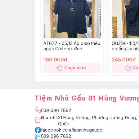
AT677 - 05/13 Áo polo thêu
QG319 - 110/
ngực Crnteryx đen
bo ống túi h
160.000đ
245.000đ
Chọn mua
Ch
Tiệm Nhà Gấu 31 Hùng Vươn
039 696 7892
Địa chỉ
:
31 Hùng Vương, Phường Dương Đông, 
Quốc
facebook.com/tiemnhagaupq
039 696 7892