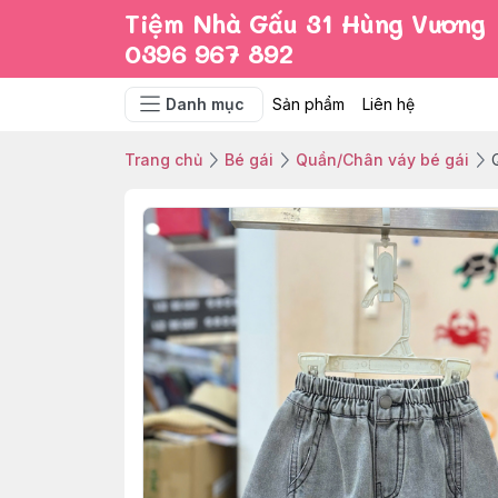
Tiệm Nhà Gấu 31 Hùng Vương
0396 967 892
Danh mục
Sản phẩm
Liên hệ
Trang chủ
Bé gái
Quần/Chân váy bé gái