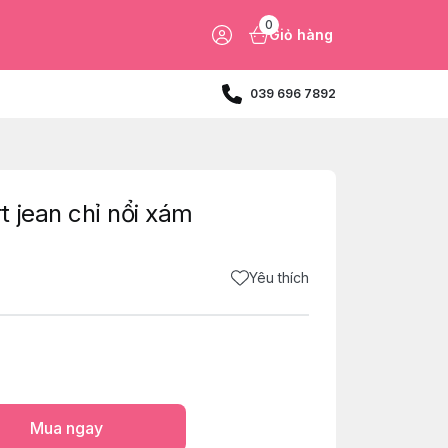
0
Giỏ hàng
039 696 7892
 jean chỉ nổi xám
Yêu thích
Mua ngay