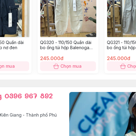
150 Quần dài
QG320 - 110/150 Quần dài
QG321 - 110/1
ộp nơ đen
bo ống túi hộp Balenoga
bo ống túi hộ
trắng
245.000đ
245.000đ
ọn mua
Chọn mua
Chọ
g 0396 967 892
Kiên Giang - Thành phố Phú