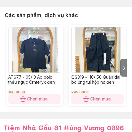
Các sản phẩm, dịch vụ khác
AT677 - 05/13 Áo polo
QG319 - 110/150 Quần dài
thêu ngực Crnteryx đen
bo ống túi hộp nơ đen
160.000đ
245.000đ
Chọn mua
Chọn mua
Tiệm Nhà Gấu 31 Hùng Vương 0396