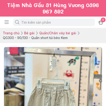
Tiệm Nhà Gấu 31 Hùng Vương 0396
967 892
0
Trang chủ
Bé gái
Quần/Chân váy bé gái
QG300 - 90/130 - Quần short túi bèo Kem