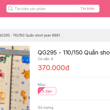
Tìm kiếm
QG295 - 110/150 Quần short jean 8881
QG295 - 110/150 Quần shor
Có sẵn
:
4
370.000đ
Màu
:
X.đậm
Số lượng