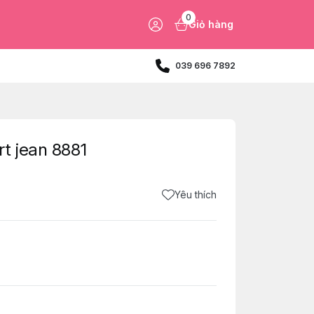
0
Giỏ hàng
039 696 7892
t jean 8881
Yêu thích