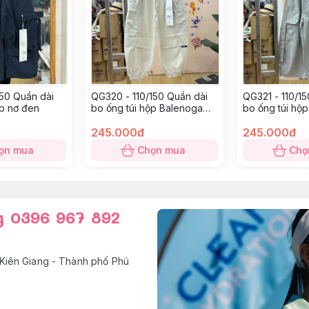
150 Quần dài
QG320 - 110/150 Quần dài
QG321 - 110/1
ộp nơ đen
bo ống túi hộp Balenoga
bo ống túi hộ
trắng
245.000đ
245.000đ
ọn mua
Chọn mua
Chọ
g 0396 967 892
Kiên Giang - Thành phố Phú