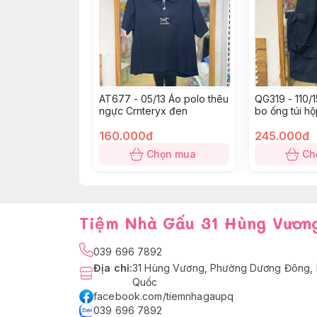
AT677 - 05/13 Áo polo thêu
QG319 - 110/
ngực Crnteryx đen
bo ống túi h
160.000đ
245.000đ
Chọn mua
Ch
Tiệm Nhà Gấu 31 Hùng Vươn
039 696 7892
Địa chỉ
:
31 Hùng Vương, Phường Dương Đông, 
Quốc
facebook.com/tiemnhagaupq
039 696 7892