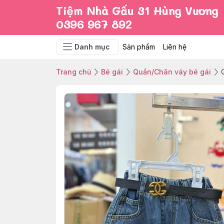
Tiệm Nhà Gấu 31 Hùng Vương
0396 967 892
Danh mục
Sản phẩm
Liên hệ
Trang chủ
Bé gái
Quần/Chân váy bé gái