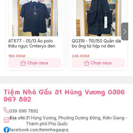
AT677 - 05/13 Áo polo
QG319 - 110/150 Quần dài
thêu ngực Crnteryx đen
bo ống túi hộp nơ đen
160.000đ
245.000đ
Chọn mua
Chọn mua
Tiệm Nhà Gấu 31 Hùng Vương 0396
967 892
039 696 7892
Địa chỉ
:
31 Hùng Vương, Phường Dương Đông, Kiên Giang -
Thành phố Phú Quốc
facebook.com/tiemnhagaupq