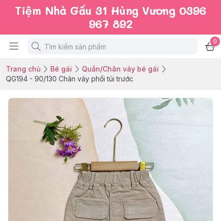
Tiệm Nhà Gấu 31 Hùng Vương 0396
967 892
0
Trang chủ
Bé gái
Quần/Chân váy bé gái
QG194 - 90/130 Chân váy phối túi trước