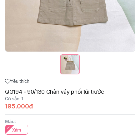
Yêu thích
QG194 - 90/130 Chân váy phối túi trước
Có sẵn
:
1
195.000đ
Màu
:
Xám