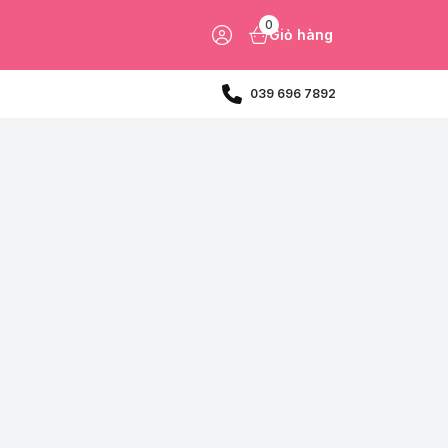
0
Giỏ hàng
039 696 7892