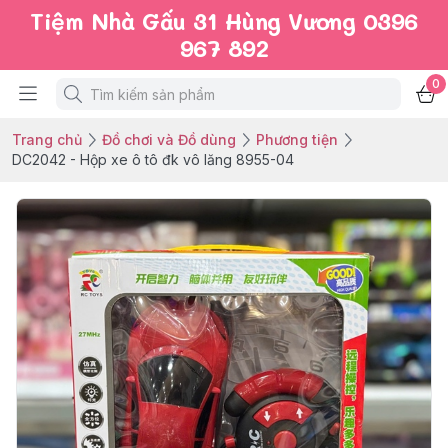
Tiệm Nhà Gấu 31 Hùng Vương 0396
967 892
0
Trang chủ
Đồ chơi và Đồ dùng
Phương tiện
DC2042 - Hộp xe ô tô đk vô lăng 8955-04