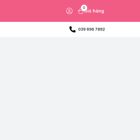
0
Giỏ hàng
039 696 7892