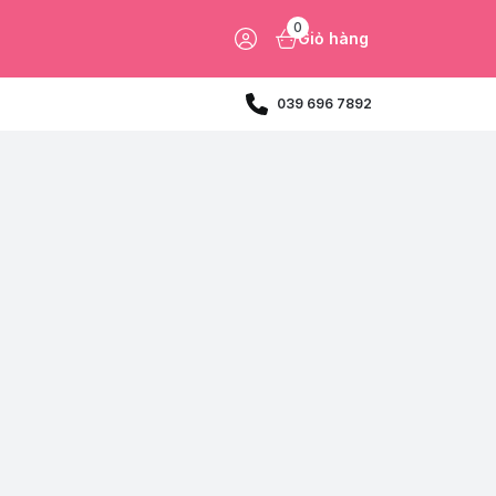
0
Giỏ hàng
039 696 7892