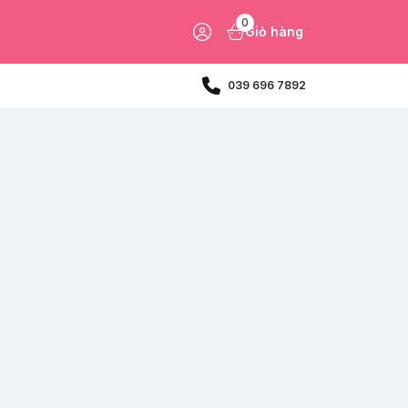
0
Giỏ hàng
039 696 7892