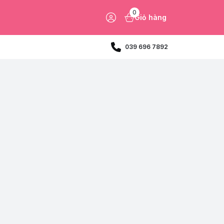
0
Giỏ hàng
039 696 7892