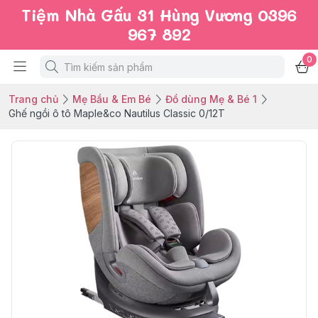
Tiệm Nhà Gấu 31 Hùng Vương 0396
967 892
0
Trang chủ
Mẹ Bầu & Em Bé
Đồ dùng Mẹ & Bé 1
Ghế ngồi ô tô Maple&co Nautilus Classic 0/12T