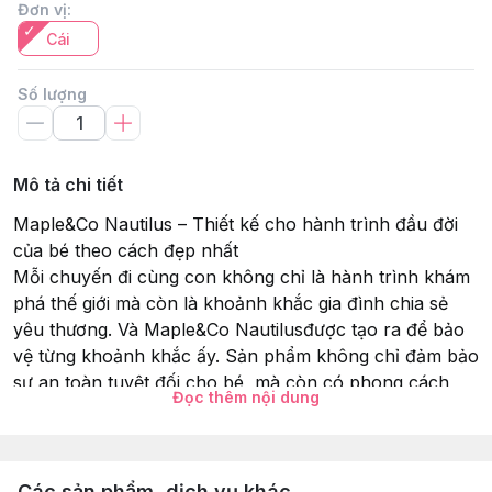
Đơn vị
:
Cái
Số lượng
Mô tả chi tiết
Maple&Co Nautilus – Thiết kế cho hành trình đầu đời
của bé theo cách đẹp nhất
Mỗi chuyến đi cùng con không chỉ là hành trình khám
phá thế giới mà còn là khoảnh khắc gia đình chia sẻ
yêu thương. Và Maple&Co Nautilusđược tạo ra để bảo
vệ từng khoảnh khắc ấy. Sản phẩm không chỉ đảm bảo
sự an toàn tuyệt đối cho bé, mà còn có phong cách
Đọc thêm nội dung
tinh tế, sang trọng dành cho các bậc phụ huynh hiện
đại.
Được thiết kế bởi IDEO- đơn vị danh tiếng từng tạo ra
con chuột Apple đầu tiên,Maple&Co Nautiluskhông chỉ
Các sản phẩm, dịch vụ khác