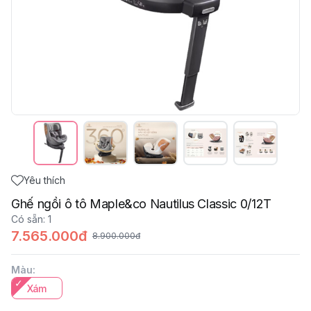
Yêu thích
Ghế ngồi ô tô Maple&co Nautilus Classic 0/12T
Có sẵn
:
1
7.565.000đ
8.900.000đ
Màu
:
Xám