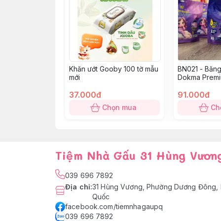
Khăn ướt Gooby 100 tờ mẫu
BN021 - Băng
mới
Dokma Premi
Miếng XL
37.000đ
91.000đ
Chọn mua
Ch
Tiệm Nhà Gấu 31 Hùng Vươn
039 696 7892
Địa chỉ
:
31 Hùng Vương, Phường Dương Đông, 
Quốc
facebook.com/tiemnhagaupq
039 696 7892