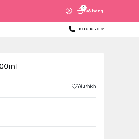
0
Giỏ hàng
039 696 7892
200ml
Yêu thích