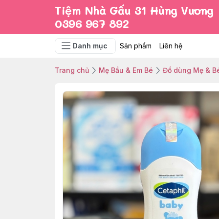
Tiệm Nhà Gấu 31 Hùng Vương
0396 967 892
Danh mục
Sản phẩm
Liên hệ
Trang chủ
Mẹ Bầu & Em Bé
Đồ dùng Mẹ & Bé