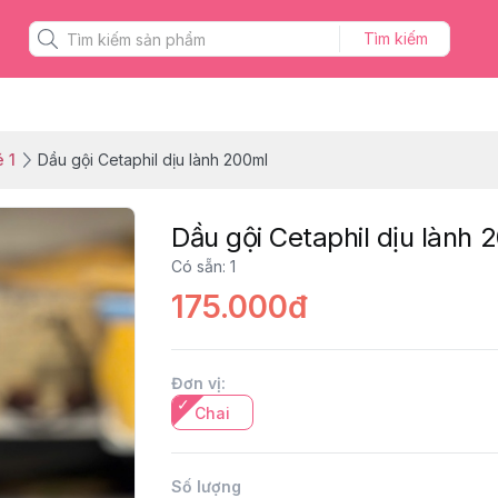
Tìm kiếm
 1
Dầu gội Cetaphil dịu lành 200ml
Dầu gội Cetaphil dịu lành 
Có sẵn
:
1
175.000đ
Đơn vị
:
Chai
Số lượng