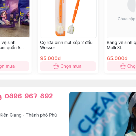
 vệ sinh
Cọ rửa bình mút xốp 2 đầu
Băng vệ sinh q
um quần 5
Wesser
Molli XL
95.000đ
65.000đ
ọn mua
Chọn mua
Chọ
g 0396 967 892
Kiên Giang - Thành phố Phú