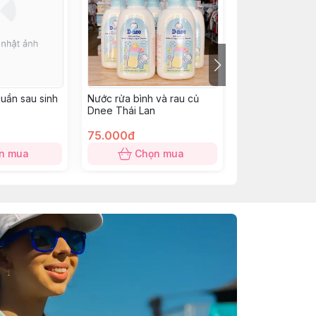
uần sau sinh
Nước rửa bình và rau củ
Tinh dầu bạch 
Dnee Thái Lan
chống muỗi 4-8
75.000đ
186.000đ
n mua
Chọn mua
Chọn