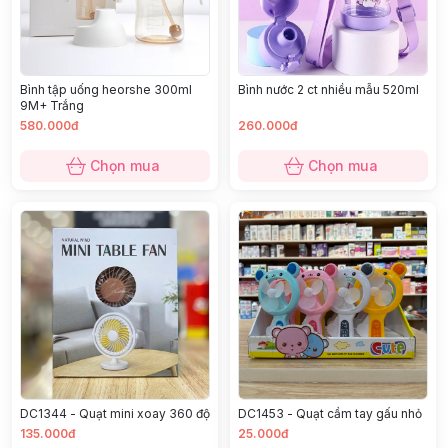
Bình tập uống heorshe 300ml
Bình nước 2 ct nhiều mẫu 520ml
9M+ Trắng
580.000đ
260.000đ
Chọn mua
Chọn mua
DC1344 - Quạt mini xoay 360 độ
DC1453 - Quạt cầm tay gấu nhỏ
135.000đ
25.000đ