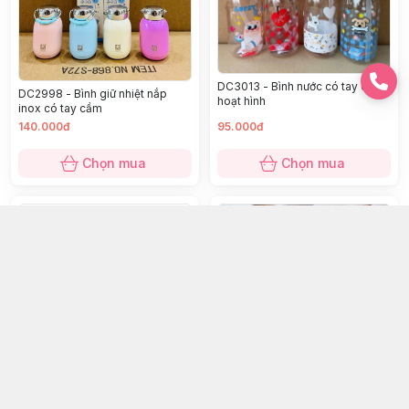
DC3013 - Bình nước có tay cầm
DC2998 - Bình giữ nhiệt nắp
hoạt hình
inox có tay cầm
140.000đ
95.000đ
Chọn mua
Chọn mua
Bình tập uống heorshe 6M+
Ghế ô tô booster MalibuAir Nova
210ml Trắng