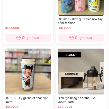
DC3012 - Bình giữ nhiệt inox tay
cầm fashion
355.000đ
165.000đ
Chọn mua
Chọn mua
DC1839 - Ly giữ nhiệt nhân vật
Bình tập uống heorshe 9M+
Natra
300ml Đen
150.000đ
580.000đ