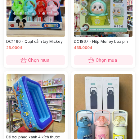
DC1460 - Quạt cầm tay Mickey
DC1867 - Hộp Money box pin
25.000đ
435.000đ
Chọn mua
Chọn mua
Bể bơi phao xanh 4 kích thước