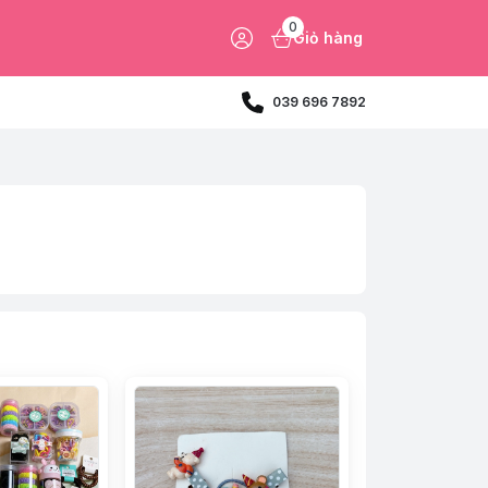
0
Giỏ hàng
039 696 7892