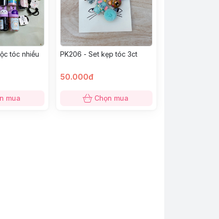
ộc tóc nhiều
PK206 - Set kẹp tóc 3ct
50.000đ
n mua
Chọn mua