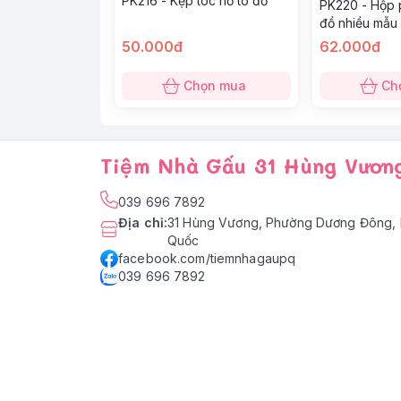
PK216 - Kẹp tóc nơ to đỏ
PK220 - Hộp 
đồ nhiều mẫu
50.000đ
62.000đ
Chọn mua
Ch
Tiệm Nhà Gấu 31 Hùng Vươn
039 696 7892
Địa chỉ
:
31 Hùng Vương, Phường Dương Đông, 
Quốc
facebook.com/tiemnhagaupq
039 696 7892