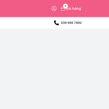
0
Giỏ hàng
039 696 7892