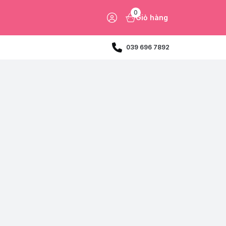
0
Giỏ hàng
039 696 7892