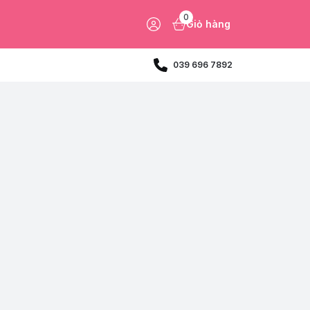
0
Giỏ hàng
039 696 7892