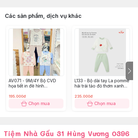
Các sản phẩm, dịch vụ khác
AV071 - 9M/4Y Bộ CVD
L133 - Bộ dài tay La pomme
họa tiết in đè hình
hái trái tảo đỏ thơm xanh
Hồng/Xám/Xanh
6M/5Y
195.000đ
235.000đ
Chọn mua
Chọn mua
Tiệm Nhà Gấu 31 Hùng Vương 0396